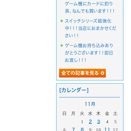
ゲーム機にカードに釣り
具、なんでも買います！！！
スイッチシリーズ超強化
中！！！当店におまかせくだ
さい！！
ゲーム機お持ち込みあり
がとうございます！！即日
お渡し！！！
[カレンダー]
11月
日
月
火
水
木
金
土
1
2
3
4
5
6
7
8
9
10
11
12