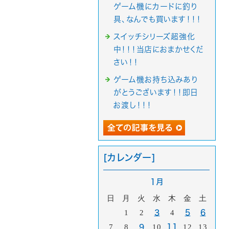
ゲーム機にカードに釣り
具、なんでも買います！！！
スイッチシリーズ超強化
中！！！当店におまかせくだ
さい！！
ゲーム機お持ち込みあり
がとうございます！！即日
お渡し！！！
[カレンダー]
1月
日
月
火
水
木
金
土
1
2
3
4
5
6
7
8
9
10
11
12
13