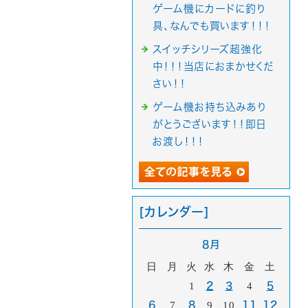
ゲーム機にカードに釣り
具、なんでも買います！！！
スイッチシリーズ超強化
中！！！当店におまかせくだ
さい！！
ゲーム機お持ち込みあり
がとうございます！！即日
お渡し！！！
[カレンダー]
8月
日
月
火
水
木
金
土
1
2
3
4
5
6
7
8
9
10
11
12