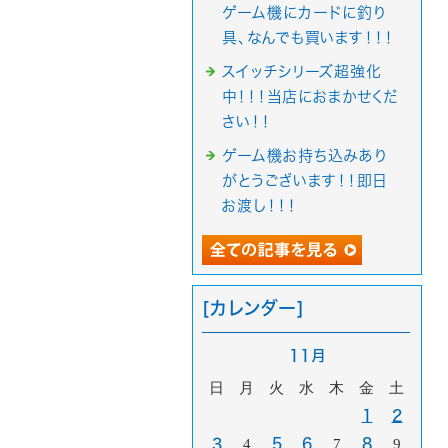
ゲーム機にカードに釣り
具、なんでも買います！！！
スイッチシリーズ超強化
中！！！当店におまかせくだ
さい！！
ゲーム機お持ち込みあり
がとうございます！！即日
お渡し！！！
[カレンダー]
11月
日
月
火
水
木
金
土
1
2
3
4
5
6
7
8
9